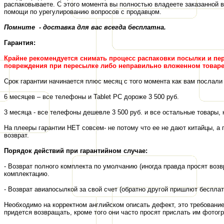
распаковываете.
С этого момента вы полностью владеете
заказанной 
помощи по
урегулировани
ю
вопросов с продавцом.
Помните - доставка для вас всегда бесплатна.
Г
аранти
я:
Крайне рекомендуется снимать процесс распаковки посылки и пе
повреждения при пересылке либо неправильно вложенном товаре 
Срок гарантии начинается плюс месяц с того момента как вам послали 
6 месяцев – все
телефоны и
Tablet PC дороже 3 500 р
уб.
3 месяца - все телефоны дешевле 3 500
руб.
и все остальные товары, н
На плееры гарантии НЕТ совсем- не потому что ее не дают китайцы, а
возврат.
Порядок действий при гарантийном случае:
-
Возврат полного комплекта по умолчанию (иногда правда просят возв
комплектацию.
-
Возврат авиапосылкой за свой счет (обратно другой пришлют бесплат
Необходимо на корректном английском описать дефект, это требование 
придется возвращать, кроме того они часто просят прислать им фото