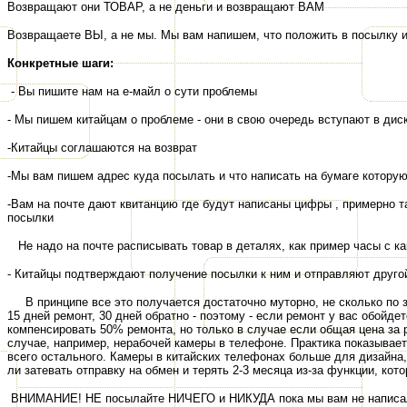
В
озвращают они ТОВАР
,
а не деньги
и
возвращают ВАМ
В
озвращаете ВЫ,
а
не
мы.
Мы
вам напиш
ем,
что положить в посылку и
Конкретные шаги:
- Вы пишите нам на е
-
майл
о сути проблемы
- Мы пишем китайцам о проблеме - они в свою очередь вступают в ди
-Китайцы соглашаются на возврат
-Мы вам пишем адрес куда посылать и что написать на бумаге котору
-Вам на почте дают квитанцию где будут написаны цифры , примерно 
посылки
Не надо на почте расписывать товар в деталях, как пример часы с ка
- Китайцы подтверждают получение посылки к ним и отправляют друго
В принципе все это получается достаточно муторно, не сколько по з
15 дней ремонт
,
30 дней обратно -
поэтому - если ремонт у вас обойдет
компенсировать 50% ремонта, но только в случае если общая цена за 
случае, например, нерабочей камеры в телефоне. Практика показывает
всего остального. Камеры в китайских телефонах больше для дизайна,
ли затевать отправку на обмен и терять 2-3 месяца из-за функции, кот
ВНИМАНИЕ
!
НЕ посылайте НИЧЕГО и НИКУДА пока мы вам не написал